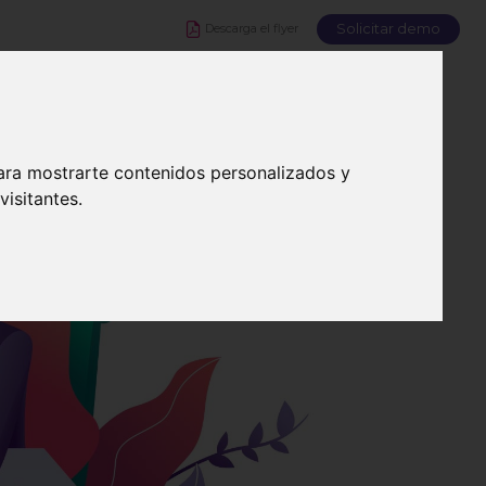
Descarga el flyer
os?
Blog
Solicita tu demo
ara mostrarte contenidos personalizados y
isitantes.